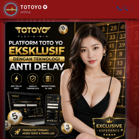
TOTOYO ✪
📞
⋮
🔍
online